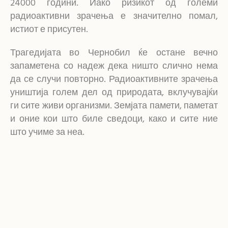
24000 години. Иако ризикот од големи
радиоактивни зрачења е значително помал,
истиот е присутен.
Трагедијата во Чернобил ќе остане вечно
запаметена со надеж дека ништо слично нема
да се случи повторно. Радиоактивните зрачења
уништија голем дел од природата, вклучувајќи
ги сите живи организми. Земјата памети, паметат
и оние кои што биле сведоци, како и сите ние
што учиме за неа.