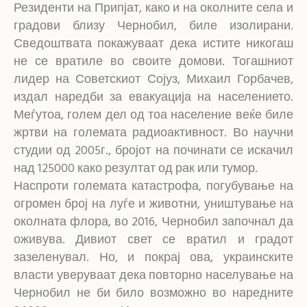
Резиденти на Припјат, како и на околните села и
градови близу Чернобил, биле изолирани.
Сведоштвата покажуваат дека истите никогаш
не се вратиле во своите домови. Тогашниот
лидер на Советскиот Сојуз, Михаил Горбачев,
издал наредби за евакуација на населението.
Меѓутоа, голем дел од тоа население веќе биле
жртви на големата радиоактивност. Во научни
студии од 2005г., бројот на починати се искачил
над 125000 како резултат од рак или тумор.
Наспроти големата катастрофа, погубување на
огромен број на луѓе и животни, уништување на
околната флора, во 2016, Чернобил започнал да
оживува. Дивиот свет се вратил и градот
зазеленувал. Но, и покрај ова, украинските
власти уверуваат дека повторно населување на
Чернобил не би било возможно во наредните