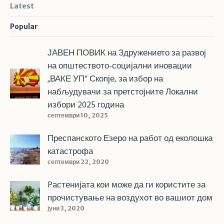
Latest
Popular
ЈАВЕН ПОВИК на Здружението за развој
на општеството-социјални иновации
„ВАКЕ УП“ Скопје, за избор на
набљудувачи за претстојните Локални
избори 2025 година
септември 10, 2025
Преспанското Езеро на работ од еколошка
катастрофа
септември 22, 2020
Pастенијата кои може да ги користите за
прочистување на воздухот во вашиот дом
јуни 3, 2020