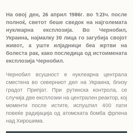
На овој ден, 26 април 1986г. во 1:23ч. после
полноќ, светот беше сведок на најголемата
нуклеарна експлозија. Во Чернобил,
Украина, најмалку 30 лица го загубија својот
живот, а уште илјадници беа жртви на
болеста рак, како последица од истоимената
експлозија Чернобил.
Чернобил всушност е нуклеарна централа
сместена во северниот дел на Украина, близу
градот Припјат. При рутинска контрола, се
случија две експлозии на централен реактор, кој
моменти после истите, испуштил 400 пати
повеќе радијација од атомската бомба фрлена
над Хирошима.