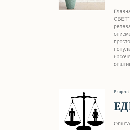
Главн
СВЕТ“ 
релева
описм
просто
попула
насоче
општин
Project
ЕД
Општат