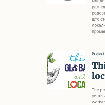
младит
рамноп
родова
што ст
локалн
промен
Project
Th
loc
The pro
youth w
workers