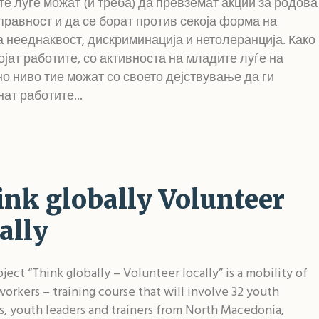
е луѓе можат (и треба) да превземат акции за родова
равност и да се борат против секоја форма на
 нееднаквост, дискриминација и нетолеранција. Како
ојат работите, со активноста на младите луѓе на
о ниво тие можат со своето дејствување да ги
ат работите...
ink globally Volunteer
ally
ject “Think globally – Volunteer locally” is a mobility of
orkers – training course that will involve 32 youth
, youth leaders and trainers from North Macedonia,