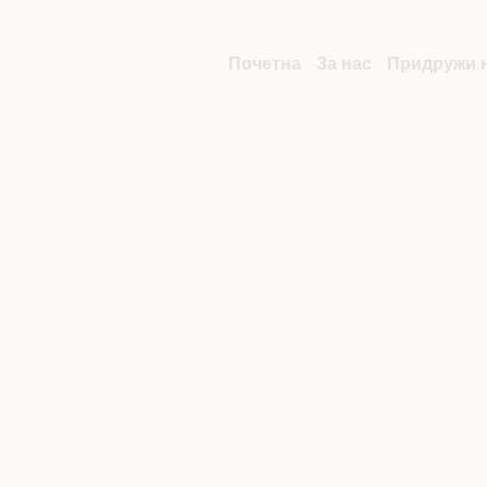
Почетна
За нас
Придружи н
Author:
s
Home
/
s