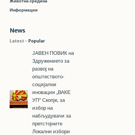
Животна средина
Информации
News
Latest
Popular
ЈАВЕН ПОВИК на
Здружението за
развој на
општеството-
социјални
иновации „ВАКЕ
УП“ Скопје, за
избор на
набљудувачи за
претстојните
Локални избори