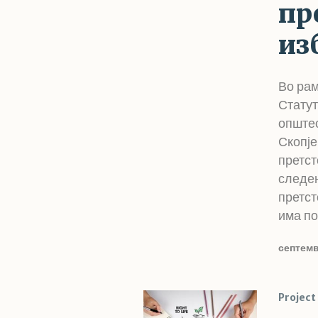
пр
из
Во рам
Статут
општес
Скопје
претст
следењ
претст
има по
септемв
Project