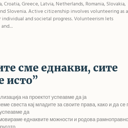
a, Croatia, Greece, Latvia, Netherlands, Romania, Slovakia,
nd Slovenia. Active citizenship involves volunteering as a
r individual and societal progress. Volunteerism lets
and...
ите сме еднакви, сите
е исто”
лизација на проектот успеавме да ја
еме свеста кај младите за своите права, како и да с
 успеавме да
мовираме еднаквите можности и родова рамноправност
ругото