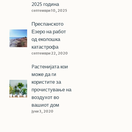
2025 година
септември 10, 2025
Преспанското
Езеро на работ
од еколошка
катастрофа
септември 22, 2020
Pастенијата кои
може да ги
користите за
прочистување на
воздухот во
вашиот дом
јуни 3, 2020