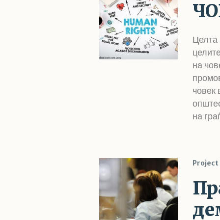
ЧО
Целта 
целите
на чов
промо
човек 
општес
на гра
Project
Пр
де