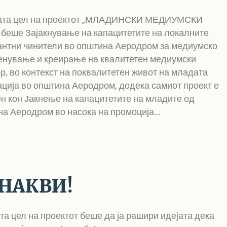
ата цел на проектот „МЛАДИНСКИ МЕДИУМСКИ
беше Зајакнување на капацитетите на локалните
нтни чинители во општина Аеродром за медиумско
енување и креирање на квалитетен медиумски
р, во контекст на поквалитетен живот на младата
ција во општина Аеродром, додека самиот проект е
н кон Јакнење на капацитетите на младите од
а Аеродром во насока на промоција...
НАКВИ!
а цел на проектот беше да ја рашири идејата дека