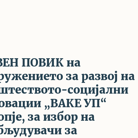
ВЕН ПОВИК на
ружението за развој на
штеството-социјални
овации „ВАКЕ УП“
опје, за избор на
бљудувачи за