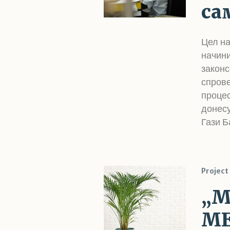
са
Цел на
начини
законс
спров
процес
донесу
Гази Б
Project
„
МЕ