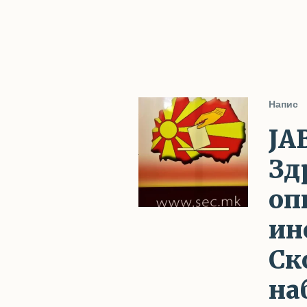
Напис
ЈА
Зд
оп
ин
Ск
на