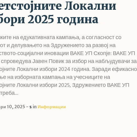
етстојните Локални
бори 2025 година
ките на едукативната кампања, а согласност со
от и делувањето на Здружението за развој на
твото-социјални иновации ВАКЕ УП Скопје: ВАКЕ УП
 спроведува Јавен Повик за избор на набљудувачи за
ојните Локални избори 2024 година. Заради ефикасно
е на изборната кампања на учесниците на
ојните Локални избори 2025, Здружението ВАКЕ УП
треба...
ри 10, 2025
s
in
Информации