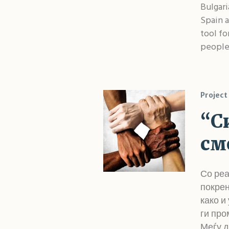
Bulgari
Spain a
tool fo
people 
Project
“С
см
Со реа
покрен
како и
ги про
Меѓу д