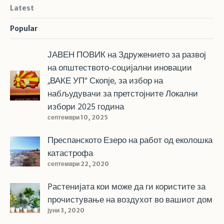
Latest
Popular
ЈАВЕН ПОВИК на Здружението за развој
на општеството-социјални иновации
„ВАКЕ УП“ Скопје, за избор на
набљудувачи за претстојните Локални
избори 2025 година
септември 10, 2025
Преспанското Езеро на работ од еколошка
катастрофа
септември 22, 2020
Pастенијата кои може да ги користите за
прочистување на воздухот во вашиот дом
јуни 3, 2020