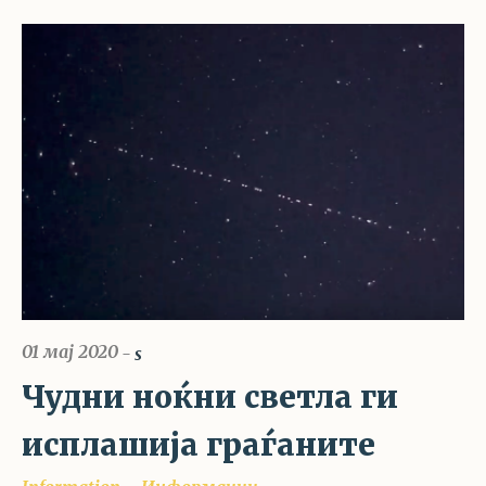
01 мај 2020
s
Чудни ноќни светла ги
исплашија граѓаните