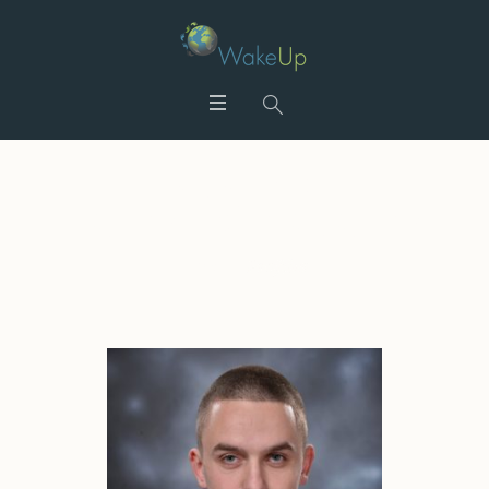
Архиви:
<span>Profiles</span>
Home
/
Profiles