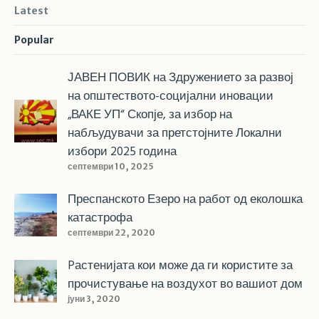
Latest
Popular
ЈАВЕН ПОВИК на Здружението за развој
на општеството-социјални иновации
„ВАКЕ УП“ Скопје, за избор на
набљудувачи за претстојните Локални
избори 2025 година
септември 10, 2025
Преспанското Езеро на работ од еколошка
катастрофа
септември 22, 2020
Pастенијата кои може да ги користите за
прочистување на воздухот во вашиот дом
јуни 3, 2020