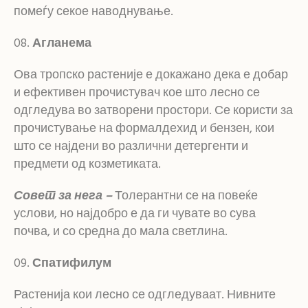
помеѓу секое наводнување.
Агланема
Ова тропско растеније е докажано дека е добар
и ефективен прочистувач кое што лесно се
одгледува во затворени простори. Се користи за
прочистување на формалдехид и бензен, кои
што се најдени во различни детергенти и
предмети од козметиката.
Совет за нега –
Толерантни се на повеќе
услови, но најдобро е да ги чувате во сува
почва, и со средна до мала светлина.
Спатифилум
Растенија кои лесно се одгледуваат. Нивните