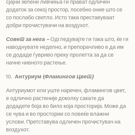
сјајни зелени ливчиња ги прават одличен
додаток за секој простор, посебно оние што се
со послабо светло. Исто така преставуваат
добри прочистувачи на воздухот.
Совет за нега –
Одгледувајте ги така што, ќе ги
наводнувате неделно, и препорачливо е да им
се додаде ѓувриво преку пролетта за да се
начне нивното растење.
Антуриум (
Фламингов Цвет)
Антуриумот или уште наречен, фламингов цвет,
е одлично растеније доколку сакате да
додадете боја во било која просторија. Може да
се чува и во простории со повеќе влажни
услови. Претставува одличен прочистувач на
воздухот.