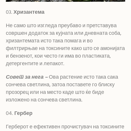
Хризантема
Не само што изгледа преубаво и претставува
совршен додаток за кујната или дневната соба,
хризантемата исто така помага и во
филтрирњае на токсините како што се амонијата
и бензенот, кои често ги има во пластиката,
детергентите и лепакот.
Совет за нега –
Ова растение исто така сака
сончева светлина, затоа поставете го блиску
прозорец или на место каде што ќе биде
изложено на сончева светлина.
Гербер
Герберот е ефективен прочистувач на токсините