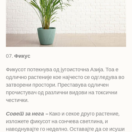
Фикус
Фикусот потекнува од југоисточна Азија. Тоа е
одлично растеније кое најчесто се одгледува во
затворени простори. Преставува одличен
прочистувач од различни видови на токсични
честички.
Совет за нега –
Како и секое друго растение,
изложете фикусот на сончева светлина, и
наводнувајте го неделно. Оставајте да се исуши