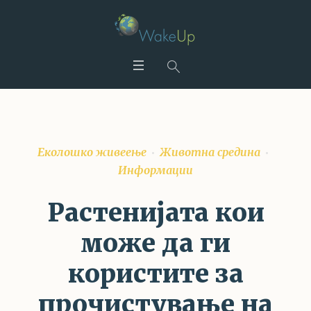
Еколошко живеење
Животна средина
Информации
Pастенијата кои
може да ги
користите за
прочистување на