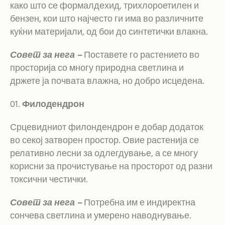
како што се формалдехид, трихлороетилен и
бензен, кои што најчесто ги има во различните
куќни материјали, од бои до синтетички влакна.
Совет за нега –
Поставете го растението во
просторија со многу природна светлина и
држете ја почвата влажна, но добро исцедена.
Филодендрон
Срцевидниот филондендрон е добар додаток
во секој затворен простор. Овие растенија се
релативно лесни за одлегдување, а се многу
корисни за прочистување на просторот од разни
токсични честички.
Совет за нега –
Потребна им е индиректна
сончева светлина и умерено наводнување.