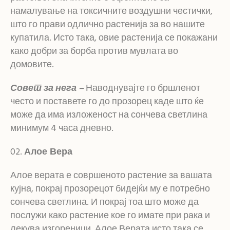
намалување на токсичните воздушни честички,
што го прави одлично растенија за во нашите
купатила. Исто така, овие растенија се покажани
како добри за борба против мувлата во
домовите.
Совет за нега –
Наводнувајте го бршленот
често и поставете го до прозорец каде што ќе
може да има изложеност на сончева светлина
минимум 4 часа дневно.
Алое Вера
Алое верата е совршеното растение за вашата
кујна, покрај прозорецот бидејќи му е потребно
сончева светлина. И покрај тоа што може да
послужи како растение кое го имате при рака и
лекува изгореници, Алое Верата исто така се