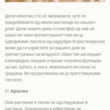
Дали некогаш сте се запрашале, што се
придобивките од некои растенија во вашиот
дом? Дали знаете дека голем број од нив се
користат како прочистувачи? Ние ви ја
одвојуваме листата од најдобри 10 растенија кои
може да ги користите во вашиот дом за
прочистување на воздухот. Иако тие изгледаат
извонредно, воедно и вршат огромна функција
за нас луѓето, а тоа е, живеењето во почиста
средина. Во продолжениe ви ја претставуваме
листата:
Бршлен
Ова растение е лесно за одгледување и
растење. Значително е ефективно за