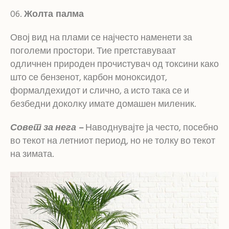
Жолта палма
Овој вид на плами се најчесто наменети за
поголеми простори. Тие претставуваат
одличнен природен прочистувач од токсини како
што се бензенот, карбон моноксидот,
формалдехидот и слично, а исто така се и
безбедни доколку имате домашен миленик.
Совет за нега –
Наводнувајте ја често, посебно
во текот на летниот период, но не толку во текот
на зимата.