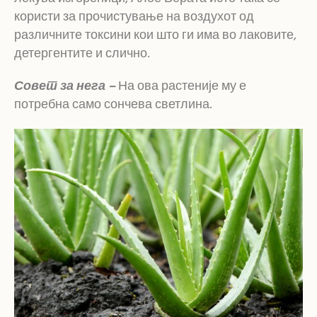
користи за прочистување на воздухот од
различните токсини кои што ги има во лаковите,
детергентите и слично.
Совет за нега –
На ова растеније му е
потребна само сончева светлина.