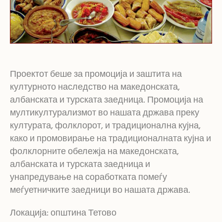
Проектот беше за промоција и заштита на
културното наследство на македонската,
албанската и турската заедница. Промоција на
мултикултурализмот во нашата држава преку
културата, фолклорот, и традиционална кујна,
како и промовирање на традиционалната кујна и
фолклорните обележја на македонската,
албанската и турската заедница и
унапредување на соработката помеѓу
меѓуетничките заедници во нашата држава.
Локација: општина Тетово