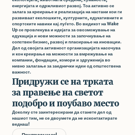
енергијата и одржливиот развој. Тоа активно се
залага за креирање и реализација на настани кои ги
развиваат еколошките, културните, едукативните и
спортските навики кај луѓето. Во видикот на Wake
Up се провлекува и идејата за овозможување на
едукација и нови можности за започнување на
сопствен бизнис, развој и пласирање на иновации.
Дел од својата активност организацијата насочува
и кон креирање на можности за вмрежување на
компании, фондации, комори и здруженија во
нивно залагање за заеднички идеи од општествена
важност.
Придружи се на трката
за правење на светот
подобро и поубаво место
Доколку сте заинтересирани да станете дел од
нашиот тим, не се двоумете да не исконтактирате
веднаш!