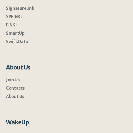
Signature.mk
SPFINKI
FINKI
SmartUp
Swift.Data
About Us
Join Us
Contacts
About Us
WakeUp