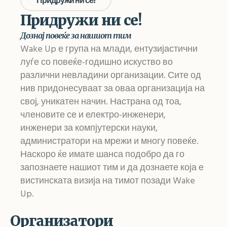
Придружи ни се!
Придружи ни се!
Дознај повеќе за нашиот тим
Wake Up е група на млади, ентузијастични
луѓе со повеќе-годишно искуство во
различни невладини организации. Сите од
нив придонесуваат за оваа организација на
свој, уникатен начин. Настрана од тоа,
членовите се и електро-инженери,
инженери за компјутерски науки,
администратори на мрежи и многу повеќе.
Наскоро ќе имате шанса подобро да го
запознаете нашиот тим и да дознаете која е
вистинската визија на тимот позади Wake
Up.
Организатори