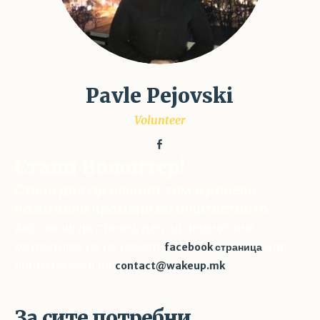
Pavle Pejovski
Volunteer
Стани Волонтер!
Стани дел од нашиот тим и донеси
позитивни промени во општеството
Ако сакаш да станеш дел од нашиот тим,
контактирај не на нашата
или
facebook страница
прати ни мејл на
contact@wakeup.mk
За сите потребни