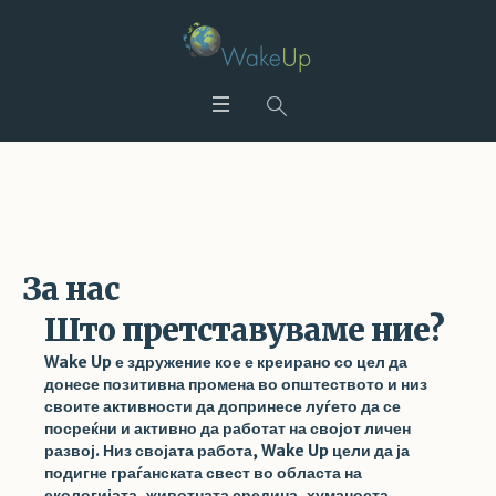
За нас
Home
/
За нас
За нас
Што претставуваме ние?
Wake Up е здружение кое е креирано со цел да
донесе позитивна промена во општеството и низ
своите активности да допринесе луѓето да се
посреќни и активно да работат на својот личен
развој. Низ својата работа, Wake Up цели да ја
подигне граѓанската свест во областа на
екологијата, животната средина, хуманоста,